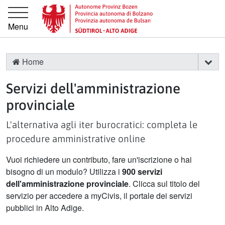
Vai direttamente alla navigazione principale
Vai al contenuto principale
Menu
Home
Servizi dell'amministrazione
provinciale
L'alternativa agli iter burocratici: completa le
procedure amministrative online
Vuoi richiedere un contributo, fare un'iscrizione o hai
bisogno di un modulo? Utilizza i
900 servizi
dell'amministrazione provinciale
. Clicca sul titolo del
servizio per accedere a myCivis, il portale dei servizi
pubblici in Alto Adige.