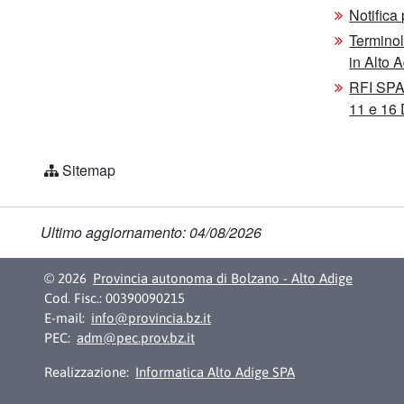
Notifica
Terminol
in Alto 
RFI SPA 
11 e 16
Sitemap
Ultimo aggiornamento: 04/08/2026
© 2026
Provincia autonoma di Bolzano - Alto Adige
Cod. Fisc.: 00390090215
E-mail:
info@provincia.bz.it
PEC:
adm@pec.prov.bz.it
Realizzazione:
Informatica Alto Adige SPA