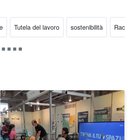
e
Tutela del lavoro
sostenibilità
Raccolta 