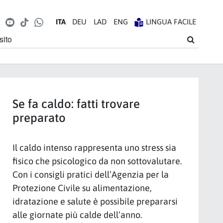
k
agram
LinkedIn
YouTube
TikTok
WhatsApp
IT
A
DE
U
LA
D
EN
G
LINGUA FACILE
ito
Cerca
Se fa caldo: fatti trovare
preparato
Il caldo intenso rappresenta uno stress sia
fisico che psicologico da non sottovalutare.
Con i consigli pratici dell’Agenzia per la
Protezione Civile su alimentazione,
idratazione e salute è possibile prepararsi
alle giornate più calde dell’anno.