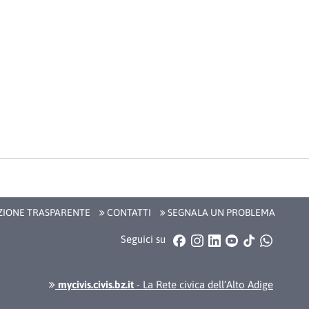
IONE TRASPARENTE
CONTATTI
SEGNALA UN PROBLEMA
Facebook
Instagram
LinkedIn
YouTube
TikTok
WhatsA
Seguici su
mycivis.civis.bz.it
- La Rete civica dell’Alto Adige