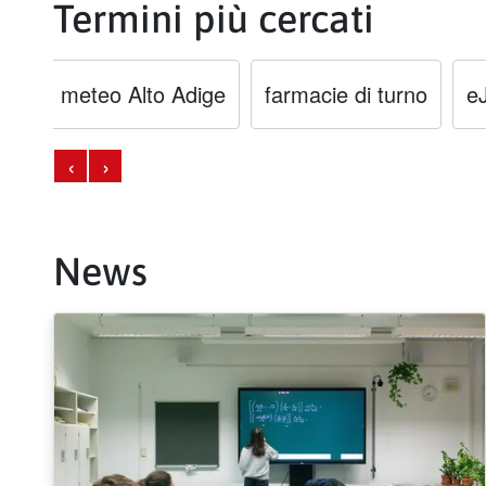
Termini più cercati
ige
meteo Alto Adige
farmacie di turno
e
‹
›
News