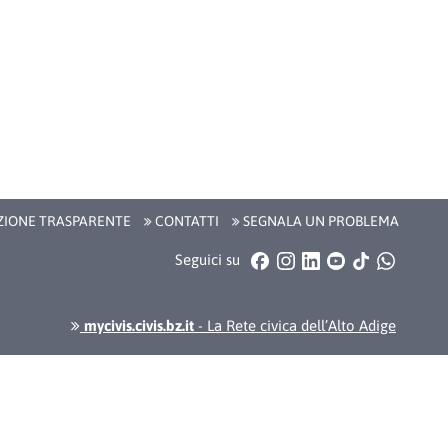
IONE TRASPARENTE
CONTATTI
SEGNALA UN PROBLEMA
Facebook
Instagram
LinkedIn
YouTube
TikTok
WhatsA
Seguici su
mycivis.civis.bz.it
- La Rete civica dell’Alto Adige
 media policy