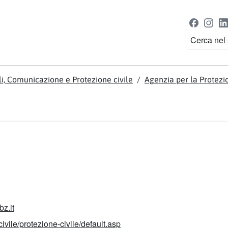
Seguici su
Faceboo
Inst
Cerca nel s
ili, Comunicazione e Protezione civile
Agenzia per la Protezio
z.it
ivile/protezione-civile/default.asp