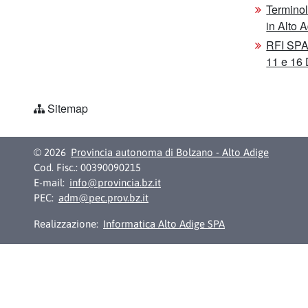
Terminol
in Alto 
RFI SPA 
11 e 16
Sitemap
© 2026
Provincia autonoma di Bolzano - Alto Adige
Cod. Fisc.: 00390090215
E-mail:
info@provincia.bz.it
PEC:
adm@pec.prov.bz.it
Realizzazione:
Informatica Alto Adige SPA
Dichiarazion