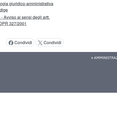
ogia giuridico-amministrativa
Adige
- Avviso ai sensi degli artt.
 DPR 327/2001
Condividi
Condividi
Condividi:
AMMINISTRAZ
e di accessibilità
Note legali
Privacy
Cookie
Social