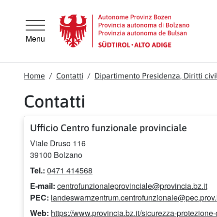
Vai direttamente alla navigazione principale
Vai al contenuto principale
Menu
Home
Contatti
Dipartimento Presidenza, Diritti civ
Contatti
Ufficio Centro funzionale provinciale
Viale Druso 116
39100 Bolzano
Tel.:
0471 414568
E-mail:
centrofunzionaleprovinciale@provincia.bz.it
PEC:
landeswarnzentrum.centrofunzionale@pec.prov.b
Web:
https://www.provincia.bz.it/sicurezza-protezione-c