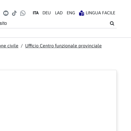
k
agram
LinkedIn
YouTube
TikTok
WhatsApp
IT
A
DE
U
LA
D
EN
G
LINGUA FACILE
ito
Cerca
ne civile
Ufficio Centro funzionale provinciale