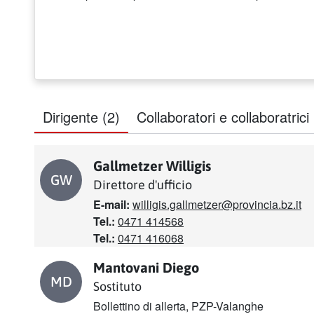
Dirigente
(2)
Collaboratori e collaboratrici
Gallmetzer Willigis
GW
Direttore d'ufficio
Gallmetzer Willigis
E-mail:
willigis.gallmetzer@provincia.bz.it
Tel.:
0471 414568
Tel.:
0471 416068
Mantovani Diego
MD
Sostituto
Mantovani Diego
Bollettino di allerta, PZP-Valanghe