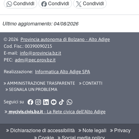
Condividi
Condividi
Condividi
Condividi:
Ultimo aggiornamento: 04/08/2026
© 2026
Provincia autonoma di Bolzano - Alto Adige
Cod. Fisc.: 00390090215
E-mail:
info@provincia.bz.it
PEC:
adm@pec.prov.bz.it
Realizzazione:
Informatica Alto Adige SPA
AMMINISTRAZIONE TRASPARENTE
CONTATTI
SEGNALA UN PROBLEMA
Facebook
Instagram
LinkedIn
YouTube
TikTok
WhatsApp
Seguici su
mycivis.civis.bz.it
- La Rete civica dell’Alto Adige
Dichiarazione di accessibilità
Note legali
Privacy
Cookie
Social media policy