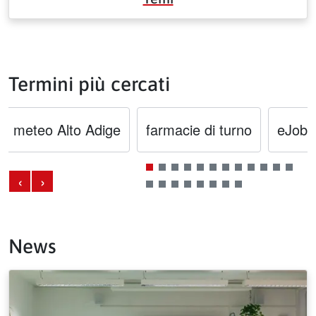
Termini più cercati
meteo Alto Adige
farmacie di turno
eJobL
‹
›
News